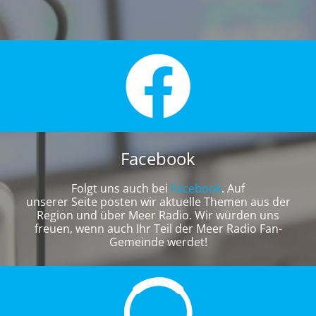
Facebook
Folgt uns auch bei
Facebook
. Auf
unserer Seite posten wir aktuelle Themen aus der
Region und über Meer Radio. Wir würden uns
freuen, wenn auch Ihr Teil der Meer Radio Fan-
Gemeinde werdet!