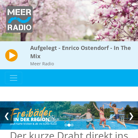
Aufgelegt - Enrico Ostendorf - In The
Mix
Meer Radio
❮
❯
Der kurze Draht direkt ins